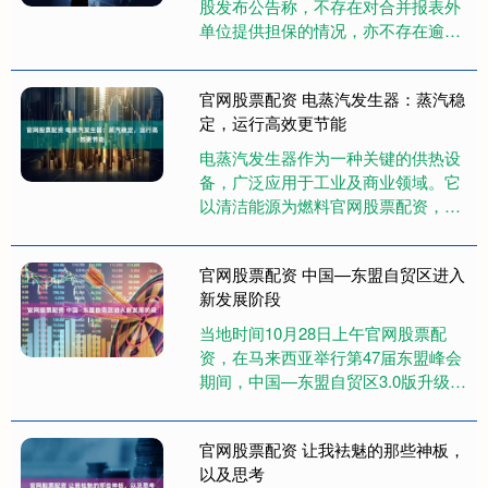
股发布公告称，不存在对合并报表外
单位提供担保的情况，亦不存在逾期
担保和涉及诉讼担保的情况。 （文章
来源：证券日报）官网股票....
官网股票配资 电蒸汽发生器：蒸汽稳
定，运行高效更节能
电蒸汽发生器作为一种关键的供热设
备，广泛应用于工业及商业领域。它
以清洁能源为燃料官网股票配资，通
过高效转化产生稳定蒸汽，满足各类
工艺需求。 该类设备运行特性良好....
官网股票配资 中国—东盟自贸区进入
新发展阶段
当地时间10月28日上午官网股票配
资，在马来西亚举行第47届东盟峰会
期间，中国—东盟自贸区3.0版升级议
定书正式签署。在全球经贸秩序因受
对等关税等保护主义影响，....
官网股票配资 让我袪魅的那些神板，
以及思考