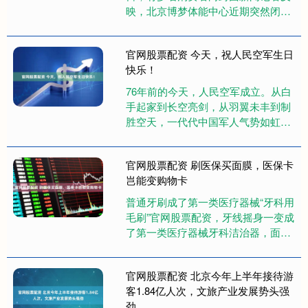
映，北京博梦体能中心近期突然闭
店，他们面临退费难等困境。 李先生
是维权家长之一，他告诉记者，此....
官网股票配资 今天，祝人民空军生日
快乐！
76年前的今天，人民空军成立。从白
手起家到长空亮剑，从羽翼未丰到制
胜空天，一代代中国军人气势如虹，
奋飞在祖国和人民最需要的地方。人
民空军76周年官网股票配资，点....
官网股票配资 刷医保买面膜，医保卡
岂能变购物卡
普通牙刷成了第一类医疗器械“牙科用
毛刷”官网股票配资，牙线摇身一变成
了第一类医疗器械牙科洁治器，面膜
被包装成了第二类医疗器械医用敷
贴……而这些产品之所以被打上医....
官网股票配资 北京今年上半年接待游
客1.84亿人次，文旅产业发展势头强
劲