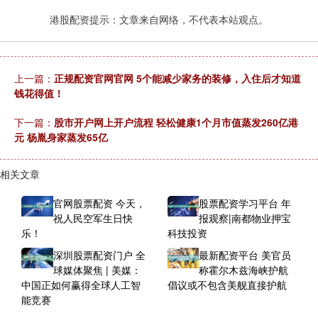
港股配资提示：文章来自网络，不代表本站观点。
上一篇：
正规配资官网官网 5个能减少家务的装修，入住后才知道
钱花得值！
下一篇：
股市开户网上开户流程 轻松健康1个月市值蒸发260亿港
元 杨胤身家蒸发65亿
相关文章
官网股票配资 今天，
股票配资学习平台 年
祝人民空军生日快
报观察|南都物业押宝
乐！
科技投资
深圳股票配资门户 全
最新配资平台 美官员
球媒体聚焦 | 美媒：
称霍尔木兹海峡护航
中国正如何赢得全球人工智
倡议或不包含美舰直接护航
能竞赛