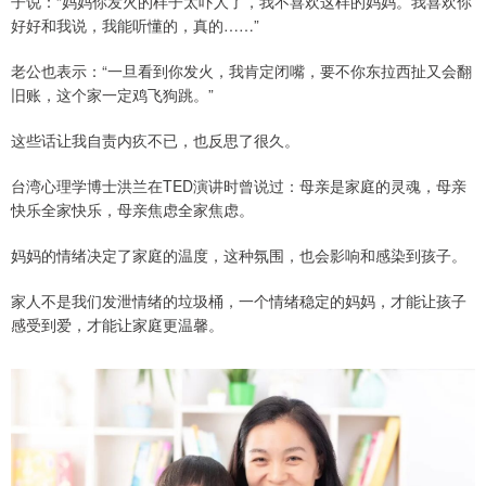
子说：“妈妈你发火的样子太吓人了，我不喜欢这样的妈妈。我喜欢你
好好和我说，我能听懂的，真的……”
老公也表示：“一旦看到你发火，我肯定闭嘴，要不你东拉西扯又会翻
旧账，这个家一定鸡飞狗跳。”
这些话让我自责内疚不已，也反思了很久。
台湾心理学博士洪兰在TED演讲时曾说过：母亲是家庭的灵魂，母亲
快乐全家快乐，母亲焦虑全家焦虑。
妈妈的情绪决定了家庭的温度，这种氛围，也会影响和感染到孩子。
家人不是我们发泄情绪的垃圾桶，一个情绪稳定的妈妈，才能让孩子
感受到爱，才能让家庭更温馨。