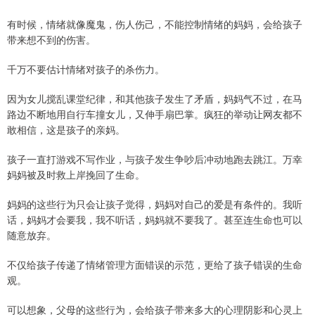
有时候，情绪就像魔鬼，伤人伤己，不能控制情绪的妈妈，会给孩子
带来想不到的伤害。
千万不要估计情绪对孩子的杀伤力。
因为女儿搅乱课堂纪律，和其他孩子发生了矛盾，妈妈气不过，在马
路边不断地用自行车撞女儿，又伸手扇巴掌。疯狂的举动让网友都不
敢相信，这是孩子的亲妈。
孩子一直打游戏不写作业，与孩子发生争吵后冲动地跑去跳江。万幸
妈妈被及时救上岸挽回了生命。
妈妈的这些行为只会让孩子觉得，妈妈对自己的爱是有条件的。我听
话，妈妈才会要我，我不听话，妈妈就不要我了。甚至连生命也可以
随意放弃。
不仅给孩子传递了情绪管理方面错误的示范，更给了孩子错误的生命
观。
可以想象，父母的这些行为，会给孩子带来多大的心理阴影和心灵上