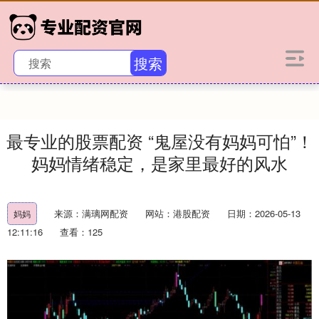
搜索
最专业的股票配资 “鬼屋没有妈妈可怕”！
妈妈情绪稳定，是家里最好的风水
来源：满璃网配资
网站：港股配资
日期：2026-05-13
妈妈
12:11:16
查看：125