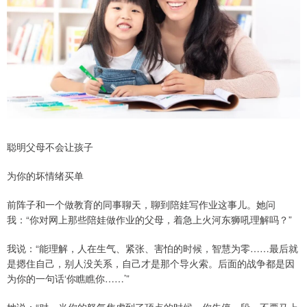
聪明父母不会让孩子
为你的坏情绪买单
前阵子和一个做教育的同事聊天，聊到陪娃写作业这事儿。她问
我：“你对网上那些陪娃做作业的父母，着急上火河东狮吼理解吗？”
我说：“能理解，人在生气、紧张、害怕的时候，智慧为零……最后就
是摁住自己，别人没关系，自己才是那个导火索。后面的战争都是因
为你的一句话‘你瞧瞧你……’”
她说：“对，当你的怒气焦虑到了顶点的时候，你先停一段，不要马上