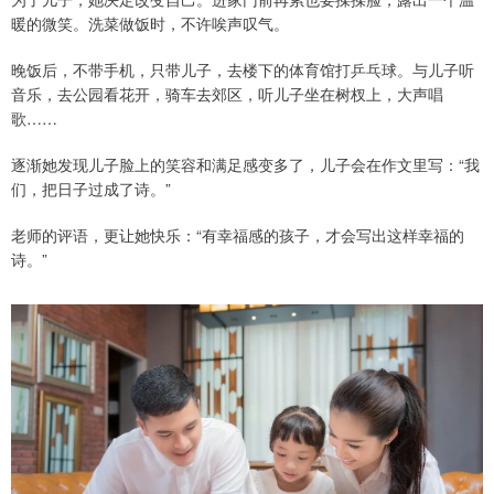
暖的微笑。洗菜做饭时，不许唉声叹气。
晚饭后，不带手机，只带儿子，去楼下的体育馆打乒乓球。与儿子听
音乐，去公园看花开，骑车去郊区，听儿子坐在树杈上，大声唱
歌……
逐渐她发现儿子脸上的笑容和满足感变多了，儿子会在作文里写：“我
们，把日子过成了诗。”
老师的评语，更让她快乐：“有幸福感的孩子，才会写出这样幸福的
诗。”