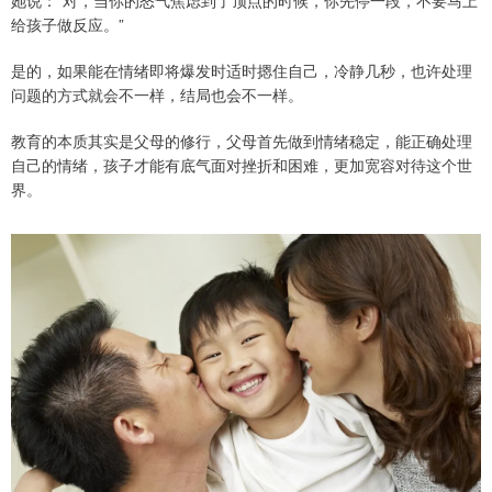
给孩子做反应。”
是的，如果能在情绪即将爆发时适时摁住自己，冷静几秒，也许处理
问题的方式就会不一样，结局也会不一样。
教育的本质其实是父母的修行，父母首先做到情绪稳定，能正确处理
自己的情绪，孩子才能有底气面对挫折和困难，更加宽容对待这个世
界。