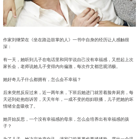
作家刘继荣在《坐在路边鼓掌的人》一书中自身的经历让人感触很
深：
有一天，她听到儿子在电话里和同学说自己没有幸福感，又想起上次
家长会，老师说她儿子变得内向偏激，每次作文都悲观消极。
她好奇儿子什么都拥有，怎么会不幸福？
后来突然反应过来，近一两年来，下班后她进门就苦着脸奔厨房，每
天还到处抱怨诉苦，天天年年，一成不变的怨妇联播，儿子把她的坏
情绪全盘吸收了。
她开始反思，一个没有幸福感的母亲，怎么会培养出有幸福感的孩
子？
为了儿子，她决定改变自己。进家门前再累也要揉揉脸，露出一个温