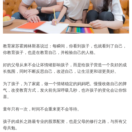
教育家苏霍姆林斯基说过：每瞬间，你看到孩子，也就看到了自己，
你教育孩子，也是在教育自己，并检验自己的人格。
好的父母从来不会让坏情绪影响孩子，而是给孩子营造一个良好的成
长氛围，同时不断反思自己，改进自己，让生活更和谐更美好。
为了孩子，为了家庭，做一个情绪稳定的妈妈吧。慢慢收敛自己的脾
气，改变教育方式，发火前先深呼吸几秒，也许孩子的变化会让你惊
喜。
童年只有一次，时间不会重来更不会等待。
孩子的成长之路最专业的股票配资，也是父母的修行之路，与所有父
母共勉。