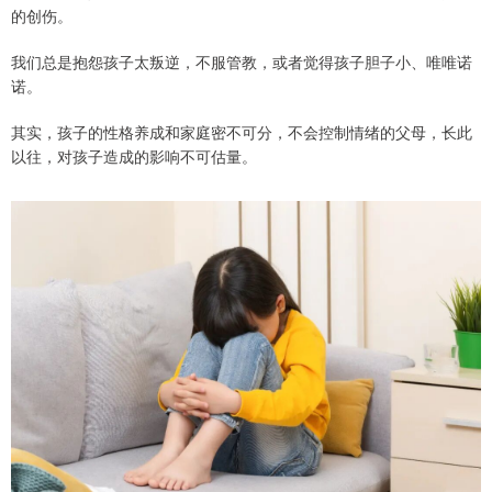
的创伤。
我们总是抱怨孩子太叛逆，不服管教，或者觉得孩子胆子小、唯唯诺
诺。
其实，孩子的性格养成和家庭密不可分，不会控制情绪的父母，长此
以往，对孩子造成的影响不可估量。