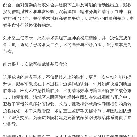
配合。面对复杂的硬膜外合并硬膜下血肿及可能的活动性出血，戴教
授凭借精湛技术和丰富经验，沉着操作，精准分离并清除了血肿，有
效控制了出血。整个手术过程高效而平稳，历时约3小时顺利完成，患
者生命体征始终保持稳定。
刘永坚主任表示，此次手术实现了血肿的彻底清除，并一次性完成颅
骨回填，避免了患者承受二次手术的痛苦与经济负担，医疗成本更为
节省。
能力提升：实战帮扶赋能基层救治
这场成功的急救手术，不仅是技术上的胜利，更是一次生动的能力提
升课。戴学军教授在手术过程中边操作边讲解，针对如何快速判断血
肿来源、应对术中急性脑肿胀、平衡清除效率与脑组织保护等核心难
点，倾囊相授。清城区人民医院神经外科团队在实战观摩与配合中，
获得了宝贵的急症处置经验。术后，戴教授还就急性颅脑损伤的急救
流程优化、术中风险管控、术后重症监护等关键环节，与医院团队进
行了深入交流，为基层医院构建更完善的颅脑创伤救治体系提供了专
业指导。
对于清城区人民医院而言，此类严重颅脑外伤手术以往每年仅接诊3-4