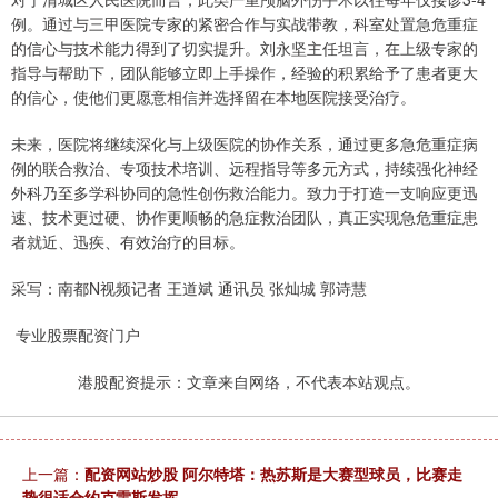
例。通过与三甲医院专家的紧密合作与实战带教，科室处置急危重症
的信心与技术能力得到了切实提升。刘永坚主任坦言，在上级专家的
指导与帮助下，团队能够立即上手操作，经验的积累给予了患者更大
的信心，使他们更愿意相信并选择留在本地医院接受治疗。
未来，医院将继续深化与上级医院的协作关系，通过更多急危重症病
例的联合救治、专项技术培训、远程指导等多元方式，持续强化神经
外科乃至多学科协同的急性创伤救治能力。致力于打造一支响应更迅
速、技术更过硬、协作更顺畅的急症救治团队，真正实现急危重症患
者就近、迅疾、有效治疗的目标。
采写：南都N视频记者 王道斌 通讯员 张灿城 郭诗慧
专业股票配资门户
港股配资提示：文章来自网络，不代表本站观点。
上一篇：
配资网站炒股 阿尔特塔：热苏斯是大赛型球员，比赛走
势很适合约克雷斯发挥