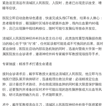
紧急送至清远市清城区人民医院。入院时，患者已出现意识改变、嗜
睡等症状。
医院立即启动急救绿色通道，快速完成头颅CT检查。结果令人揪心：
患者额骨骨折，额顶颞叶区域存在硬膜外血肿，颅内出血量约60毫
升，且已出现脑中线结构移位，随时可能引发脑疝等致命并发症。
清城区人民医院神经外科刘永坚主任介绍，此类急性重型颅脑损伤救
治的核心在于“快”与“准”，任何延误都可能造成不可挽回的后果。面对
紧迫病情，医院在启动内部应急机制的同时，迅速向暨南大学第一附
属医院发出会诊请求，邀请神经外科专家戴学军教授现场指导手术。
专家驰援：精准手术打通生命通道
接到会诊请求后，戴学军教授火速抵达清城区人民医院。他立即与当
地医疗团队展开病例研讨，迅速梳理出救治关键：必须精准定位血
肿、设计最优手术路径、并在彻底清除血肿的同时最大限度保护脑组
织，还要预判并准备好应对术中可能出现的急性脑肿胀或大出血等风
险。研讨高效明确方向后，手术随即展开。
术中，戴学军教授亲自主刀，清城区人民医院神经外科骨干医师紧密