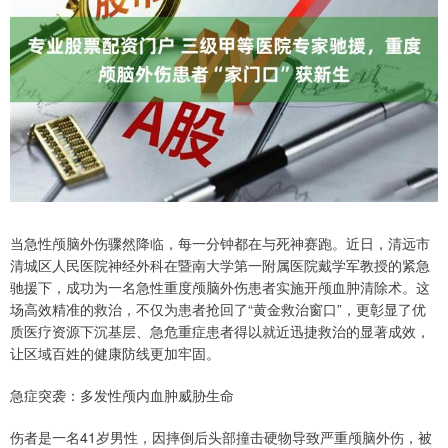
当急性颅脑外伤骤然降临，每一分钟都在与死神赛跑。近日，清远市
清城区人民医院神经外科在暨南大学第一附属医院戴学军教授的紧急
驰援下，成功为一名急性重度颅脑外伤患者实施开颅血肿清除术。这
场高效精准的救治，不仅为患者抢回了“黄金救治窗口”，更彰显了优
质医疗资源下沉基层、急危重症患者得以就近迅捷救治的显著成效，
让区域百姓的健康防线更加牢固。
急症突袭：多发性颅内血肿威胁生命
伤者是一名41岁男性，因摔倒后头部撞击硬物导致严重颅脑外伤，被